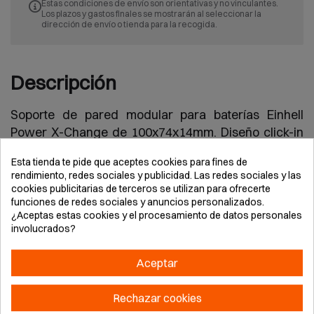
Estas condiciones de envío son orientativas y no vinculantes.
Los plazos y gastos finales se mostrarán al seleccionar la
dirección de envío o tienda para la recogida.
Descripción
Soporte de pared modular para baterías Einhell
Power X-Change de 100x74x14mm. Diseño click-in
con retención segura. Conexión ranura-lengüeta
Esta tienda te pide que aceptes cookies para fines de
para montaje sencillo. Incluye 4 tornillos y 4 tacos
rendimiento, redes sociales y publicidad. Las redes sociales y las
para hormigón. Ampliable sin límite. Apto para
cookies publicitarias de terceros se utilizan para ofrecerte
talleres, vehículos y espacios verticales. Fabricado
funciones de redes sociales y anuncios personalizados.
¿Aceptas estas cookies y el procesamiento de datos personales
en plástico resistente. Compatible con todas las
involucrados?
baterías PXC.
Aceptar
Rechazar cookies