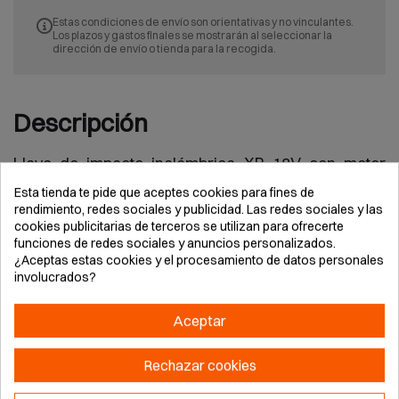
Estas condiciones de envío son orientativas y no vinculantes.
Los plazos y gastos finales se mostrarán al seleccionar la
dirección de envío o tienda para la recogida.
Descripción
Llave de impacto inalámbrica XR 18V con motor
brushless y porta 1/2", kit con 2 baterías Li-Ion 5Ah,
Esta tienda te pide que aceptes cookies para fines de
cargador y maletín TSTAK. Ofrece alto par y control
rendimiento, redes sociales y publicidad. Las redes sociales y las
cookies publicitarias de terceros se utilizan para ofrecerte
en 4 modos para trabajos de apriete, desmontaje y
funciones de redes sociales y anuncios personalizados.
mantenimiento en obra, automoción e industria,
¿Aceptas estas cookies y el procesamiento de datos personales
diseño compacto y luz LED para zonas oscuras.
involucrados?
Aceptar
Rechazar cookies
Detalles del producto