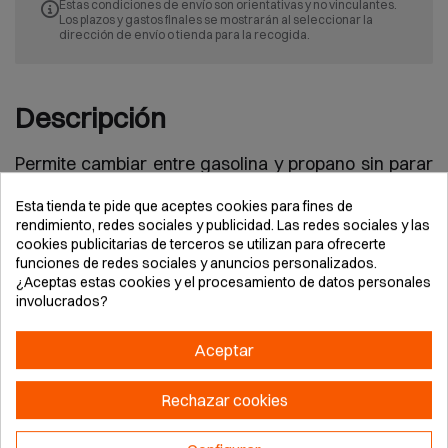
Estas condiciones de envío son orientativas y no vinculantes.
Los plazos y gastos finales se mostrarán al seleccionar la
dirección de envío o tienda para la recogida.
Descripción
Permite cambiar entre gasolina y propano sin parar
el motor. AVR compatible con aparatos sensibles.
Esta tienda te pide que aceptes cookies para fines de
Ahorro de hasta 40% en modo gas. Display
rendimiento, redes sociales y publicidad. Las redes sociales y las
inteligente con parámetros y avisos; kit de
cookies publicitarias de terceros se utilizan para ofrecerte
transporte con ruedas antipinchazos. Gran
funciones de redes sociales y anuncios personalizados.
¿Aceptas estas cookies y el procesamiento de datos personales
autonomía media 1012 h según carga.
involucrados?
Aceptar
Rechazar cookies
Detalles del producto