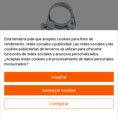
Esta tienda te pide que aceptes cookies para fines de
rendimiento, redes sociales y publicidad. Las redes sociales y las
cookies publicitarias de terceros se utilizan para ofrecerte
funciones de redes sociales y anuncios personalizados.
¿Aceptas estas cookies y el procesamiento de datos personales
ABRAZADERA DE GRAN PRESIÓN ZINCADA PARA TUBO 56-59
involucrados?
MM
Aceptar
Rechazar cookies
Configurar