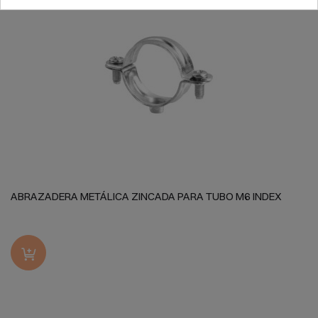
ABRAZADERA METÁLICA ZINCADA PARA TUBO M6 INDEX