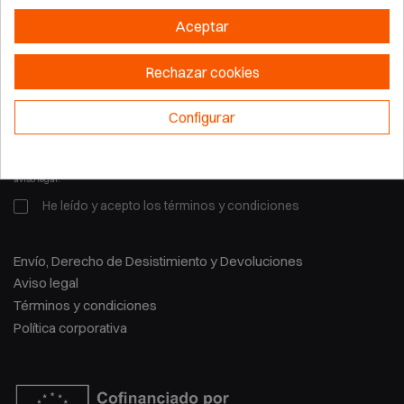
Aceptar
Rechazar cookies
¡Infórmate de nuestras promociones antes que nadie!
Configurar
Suscribirse
Puede darse de baja en cualquier momento. Para
ello, consulte nuestra información de contacto en el
aviso legal.
He leído y acepto los
términos y condiciones
Envío, Derecho de Desistimiento y Devoluciones
Aviso legal
Términos y condiciones
Política corporativa