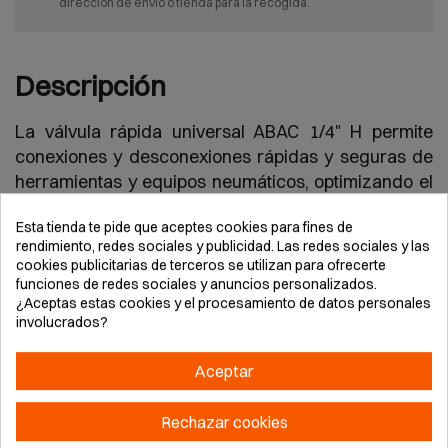
dirección de envío o tienda para la recogida.
Descripción
La válvula rápida universal ABAC 1/4" H permite
conexiones y desconexiones rápidas y seguras de
herramientas y equipos neumáticos, optimizando el
flujo de aire y facilitando el trabajo en talleres e
Esta tienda te pide que aceptes cookies para fines de
industrias. Su diseño compacto y resistente asegura
rendimiento, redes sociales y publicidad. Las redes sociales y las
durabilidad y compatibilidad con diversos sistemas
cookies publicitarias de terceros se utilizan para ofrecerte
de aire comprimido, ofreciendo comodidad,
funciones de redes sociales y anuncios personalizados.
¿Aceptas estas cookies y el procesamiento de datos personales
eficiencia y seguridad en aplicaciones profesionales
involucrados?
y de bricolaje.
Aceptar
Rechazar cookies