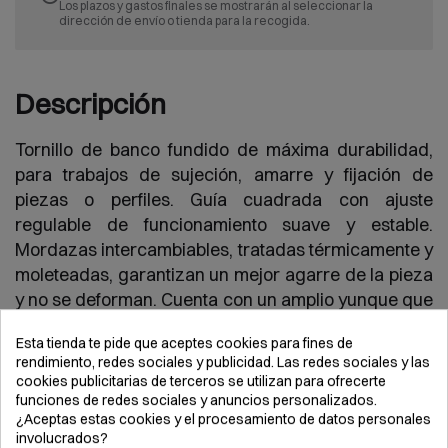
Los plazos y gastos finales se mostrarán al seleccionar la
dirección de envío o tienda para la recogida.
Descripción
Tornillo de banco fundido de máxima durabilidad,
para trabajos de sujeción, amarre y fijación de
piezas o perfiles. Guía cuadrada con ajuste
regulable de funcionamiento suave y estable.
Mordazas intercambiables, tratadas térmicamente y
moleteadas, garantizan un mejor agarre de la pieza
y no se deforman. Cuenta con un amplio yunque que
proporiona una mayor superficie de trabajo. Base
Esta tienda te pide que aceptes cookies para fines de
con alojamientos para fijación a una mesa de
rendimiento, redes sociales y publicidad. Las redes sociales y las
trabajo.
cookies publicitarias de terceros se utilizan para ofrecerte
funciones de redes sociales y anuncios personalizados.
¿Aceptas estas cookies y el procesamiento de datos personales
involucrados?