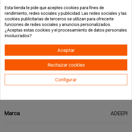
total. Dos bandas termosoldadas grises
Esta tienda te pide que aceptes cookies para fines de
retroreflectantes retardantes fuego en torso,
rendimiento, redes sociales y publicidad. Las redes sociales y las
brazos, piernas. Bolsillos: pecho, dos frontales,
cookies publicitarias de terceros se utilizan para ofrecerte
funciones de redes sociales y anuncios personalizados.
trasero, lateral con tapeta autoadherente. Puño
¿Aceptas estas cookies y el procesamiento de datos personales
elástico, cintura elástica. Ideal soldadores, entornos
involucrados?
alto riesgo térmico. Cumple exigencias sanidad
seguridad Reglamento UE. Conservar limpio, seguir
Aceptar
instrucciones uso.
Rechazar cookies
Configurar
Detalles del producto
Marca
ADEEPI