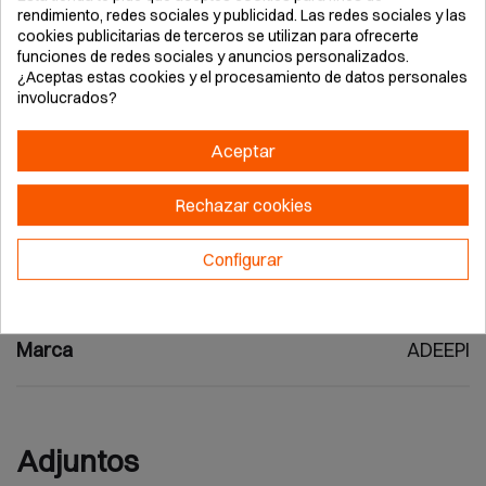
impermeables para almacenamiento práctico.
rendimiento, redes sociales y publicidad. Las redes sociales y las
Ajustes laterales elásticos mantienen forma y
cookies publicitarias de terceros se utilizan para ofrecerte
movilidad. Recomendado para operarios en
funciones de redes sociales y anuncios personalizados.
¿Aceptas estas cookies y el procesamiento de datos personales
carreteras, aeropuertos, almacenes y construcción,
involucrados?
maximizando visibilidad y reduciendo fatiga por su
ligereza y ventilación superior en climas variables.
Aceptar
Rechazar cookies
Configurar
Detalles del producto
Marca
ADEEPI
Adjuntos