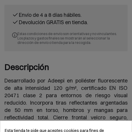
Envío de 4 a 8 días hábiles.
Devolución GRATIS en tienda.
Estas condiciones de envío son orientativas y no vinculantes.
Los plazos y gastos finales se mostrarán al seleccionar la
dirección de envío o tienda para la recogida.
Descripción
Desarrollado por Adeepi en poliéster fluorescente
de alta intensidad 120 g/m², certificado EN ISO
20471 clase 2 para entornos de riesgo visual
reducido. Incorpora tiras reflectantes argentadas
de 50 mm en torso, hombros y mangas para
reflectividad total. Cierre frontal velcro seguro,
cuello transpirable y 5 bolsillos reforzados con flaps
Esta tienda te pide que aceptes cookies para fines de