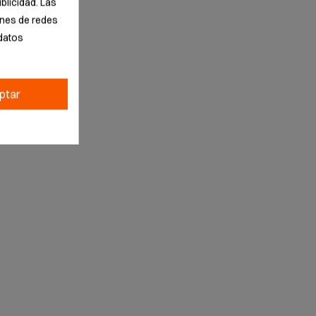
blicidad. Las
iones de redes
datos
ptar