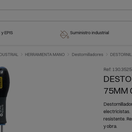
 y EPIS
Suministro industrial
NDUSTRIAL
HERRAMIENTA MANO
Destornilladores
DESTORNIL
Ref:
130.3525
DESTO
75MM 
Destornillad
electricista
resistente. Re
y obra.