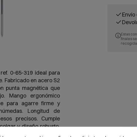
Envío 
Devol
Estas con
finales s
recogida
ref. 0-65-319 ideal para
je. Fabricado en acero S2
on punta magnética que
abajo. Mango ergonómico
ante para agarre firme y
 húmedas. Longitud de
esos precisos. Cumple
colgar y diseño robusto.
tajes, reparaciones en