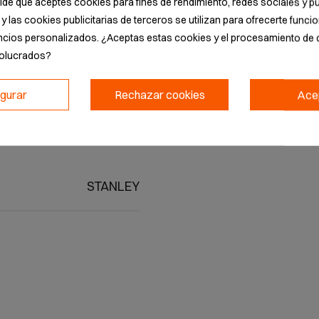
pide que aceptes cookies para fines de rendimiento, redes sociales y pu
torque óptimo sin dañar
y las cookies publicitarias de terceros se utilizan para ofrecerte func
N 3253560653194. Máxima
ncios personalizados. ¿Aceptas estas cookies y el procesamiento de 
rofesional.
volucrados?
igurar
Rechazar cookies
Ace
STANLEY