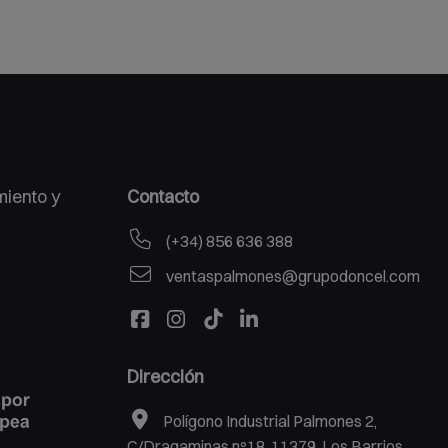
miento y
Contacto
(+34) 856 636 388
ventaspalmones@grupodoncel.com
Dirección
Polígono Industrial Palmones 2,
C/Dragaminas nº18, 11379, Los Barrios