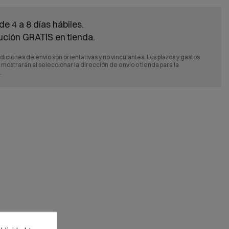
de 4 a 8 días hábiles.
ución GRATIS en tienda.
diciones de envío son orientativas y no vinculantes. Los plazos y gastos
e mostrarán al seleccionar la dirección de envío o tienda para la
.