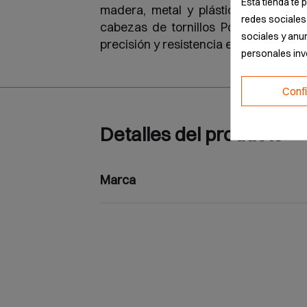
Esta tienda te 
madera, metal y plástico. Asegura 
redes sociales 
cabezas de tornillos Pozidriv. EA
sociales y anu
precisión y resistencia en ferretería p
personales in
Conf
Detalles del producto
Marca