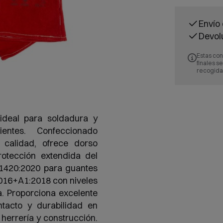
Envío 
Devol
Estas con
finales s
recogida
ideal para soldadura y
ientes. Confeccionado
a calidad, ofrece dorso
rotección extendida del
1420:2020 para guantes
2016+A1:2018 con niveles
a. Proporciona excelente
ntacto y durabilidad en
herrería y construcción.