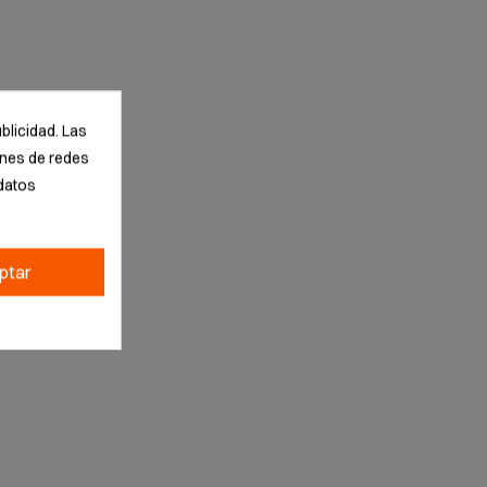
blicidad. Las
iones de redes
datos
ptar