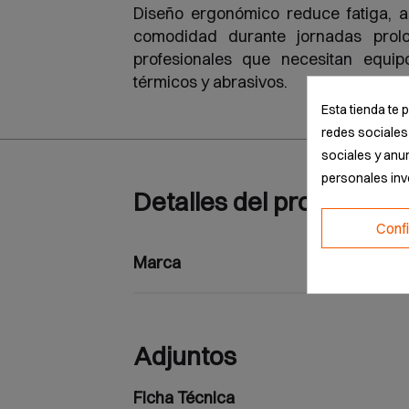
Diseño ergonómico reduce fatiga, 
comodidad durante jornadas prolo
profesionales que necesitan equip
térmicos y abrasivos.
Esta tienda te 
redes sociales 
sociales y anu
personales in
Detalles del producto
Conf
Marca
Adjuntos
Ficha Técnica