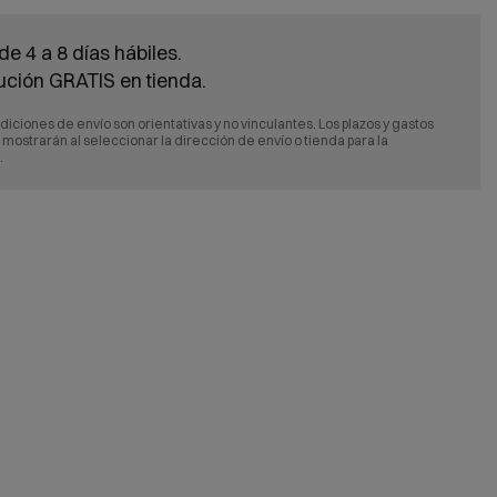
de 4 a 8 días hábiles.
ución GRATIS en tienda.
diciones de envío son orientativas y no vinculantes. Los plazos y gastos
e mostrarán al seleccionar la dirección de envío o tienda para la
.