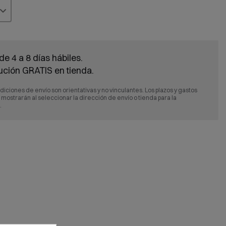
de 4 a 8 días hábiles.
ución GRATIS en tienda.
diciones de envío son orientativas y no vinculantes. Los plazos y gastos
e mostrarán al seleccionar la dirección de envío o tienda para la
.