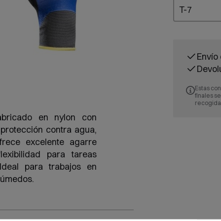
Envío 
Devol
Estas con
finales s
recogida
abricado en nylon con
 protección contra agua,
rece excelente agarre
lexibilidad para tareas
 Ideal para trabajos en
 húmedos.