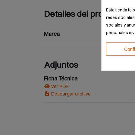
Esta tienda te 
Detalles del producto
redes sociales 
sociales y anu
personales in
Marca
Conf
Adjuntos
Ficha Técnica
Ver PDF
Descargar archivo