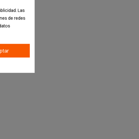
blicidad. Las
iones de redes
datos
ptar