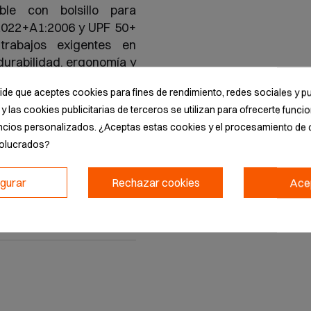
ble con bolsillo para
:2022+A1:2006 y UPF 50+
trabajos exigentes en
 durabilidad, ergonomía y
pide que aceptes cookies para fines de rendimiento, redes sociales y pu
y las cookies publicitarias de terceros se utilizan para ofrecerte func
ncios personalizados. ¿Aceptas estas cookies y el procesamiento de 
volucrados?
igurar
Rechazar cookies
Ace
ADEEPI