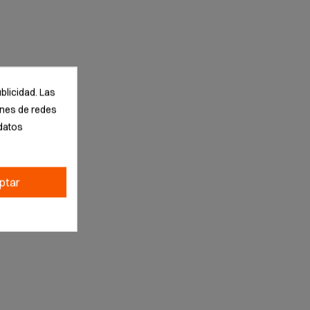
blicidad. Las
iones de redes
datos
ptar