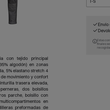
Envío 
Devol
Estas con
finales s
recogida
ia con tejido principal
35% algodón) en zonas
a, 5% elastano stretch 4
l de movimiento y confort
inturilla trasera elevada,
perneras, dos bolsillos
eros parche, bolsillo con
multicompartimentos en
dilleras preformadas de