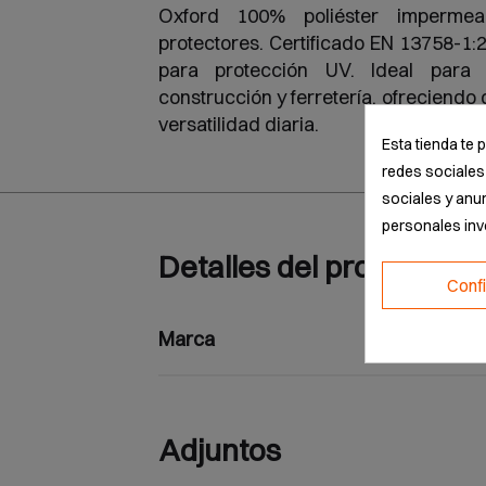
Oxford 100% poliéster impermea
protectores. Certificado EN 13758-1
para protección UV. Ideal para 
construcción y ferretería, ofreciendo
versatilidad diaria.
Esta tienda te 
redes sociales 
sociales y anu
personales in
Detalles del producto
Conf
Marca
Adjuntos