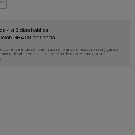
de 4 a 8 días hábiles.
ución GRATIS en tienda.
diciones de envío son orientativas y no vinculantes. Los plazos y gastos
e mostrarán al seleccionar la dirección de envío o tienda para la
.