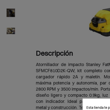
Descripción
Atornillador de impacto Stanley F
SFMCF810D2K-QW, kit completo con 
cargador rápido 2A y maletín. Mot
máxima potencia y autonomía, par 
2800 RPM y 3500 impactos/min. Porta
diseño ligero y compacto 0.9kg, luz
con indicador. Ideal para atornilla
metal y construcción. Tecnología V20
Esta tienda te 