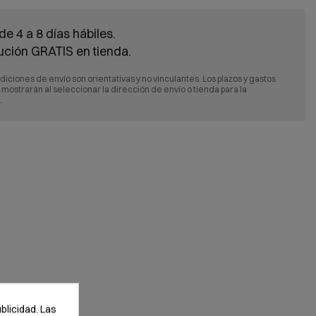
de 4 a 8 días hábiles.
ución GRATIS en tienda.
diciones de envío son orientativas y no vinculantes. Los plazos y gastos
e mostrarán al seleccionar la dirección de envío o tienda para la
.
blicidad. Las