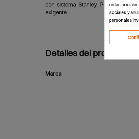
con sistema Stanley. Perfecto para p
redes sociales 
exigente.
sociales y anu
personales in
Conf
Detalles del producto
Marca