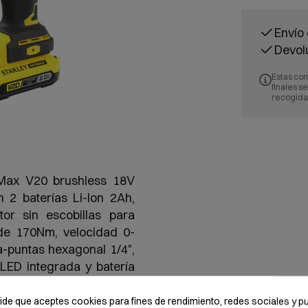
Envío 
Devol
Estas con
finales s
recogida
atMax V20 brushless 18V
2 baterías Li-Ion 2Ah,
or sin escobillas para
de 170Nm, velocidad 0-
-puntas hexagonal 1/4",
 LED integrada y batería
do intensivo en madera,
 sin memoria, compatible
pide que aceptes cookies para fines de rendimiento, redes sociales y pu