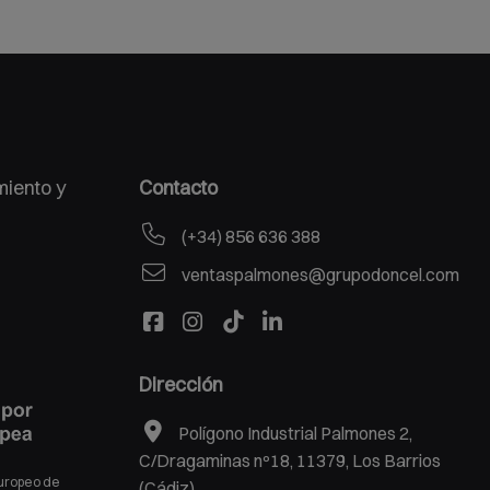
miento y
Contacto
(+34) 856 636 388
ventaspalmones@grupodoncel.com
Dirección
Polígono Industrial Palmones 2,
C/Dragaminas nº18, 11379, Los Barrios
Europeo de
(Cádiz).