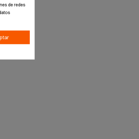
iones de redes
datos
ptar