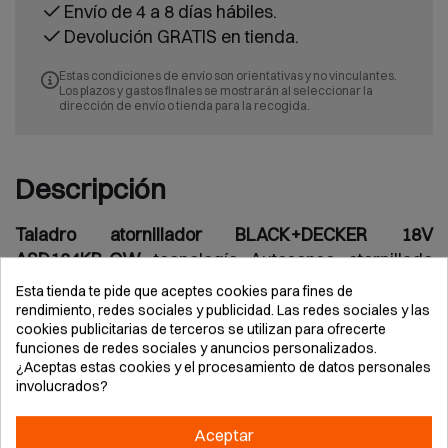
Envío de 4 a 8 días hábiles.
Devolución GRATIS en tienda.
Estas condiciones de envío son orientativas y no vinculantes.
Los plazos y gastos finales se mostrarán al seleccionar la
dirección de envío o tienda para la recogida.
Descripción
Taladro atornillador BLACK+DECKER 18V
ASD184KB-QW
tecnología Autosense atornillado
automático sin esfuerzo. Autoselect cambio intuitivo
Esta tienda te pide que aceptes cookies para fines de
modo taladro atornillador. Batería litio ion 1.5Ah
rendimiento, redes sociales y publicidad. Las redes sociales y las
cookies publicitarias de terceros se utilizan para ofrecerte
mantiene carga entre usos. Mandril single sleeve
funciones de redes sociales y anuncios personalizados.
10mm cambio rápido sin deslizamiento. LED
¿Aceptas estas cookies y el procesamiento de datos personales
iluminación zona trabajo activación parcial gatillo.
involucrados?
Empuñadura antideslizante comodidad. Indicador
estado carga. Aplicaciones madera 25mm metal
Aceptar