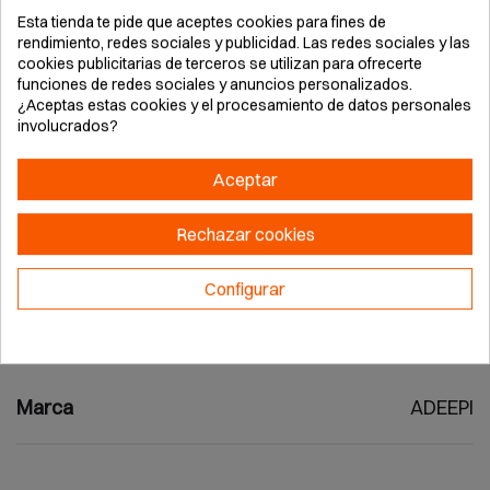
tecnología FO para reducción de fatiga. Suela con
Esta tienda te pide que aceptes cookies para fines de
propiedades antideslizantes SRC en cerámica y
rendimiento, redes sociales y publicidad. Las redes sociales y las
acero. Acolchado en tobillo y lengua para ajuste
cookies publicitarias de terceros se utilizan para ofrecerte
ergonómico. Recomendado para construcción,
funciones de redes sociales y anuncios personalizados.
¿Aceptas estas cookies y el procesamiento de datos personales
industria y obras civiles en condiciones húmedas o
involucrados?
con riesgos mecánicos. Ofrece ligereza,
durabilidad superior y transpirabilidad para uso
Aceptar
prolongado sin ampollas.
Rechazar cookies
Configurar
Detalles del producto
Marca
ADEEPI